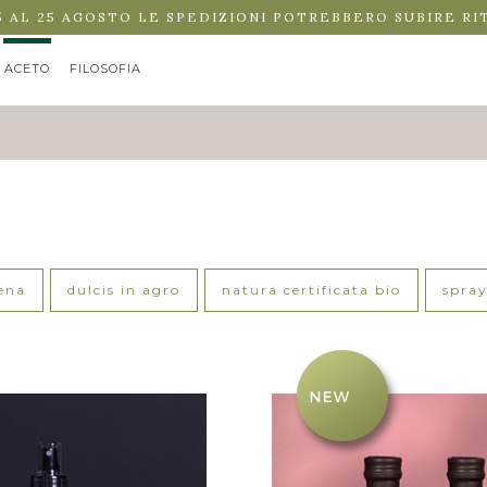
5 AL 25 AGOSTO LE SPEDIZIONI POTREBBERO SUBIRE RI
ACETO
FILOSOFIA
ACETO
ena
dulcis in agro
natura certificata bio
spra