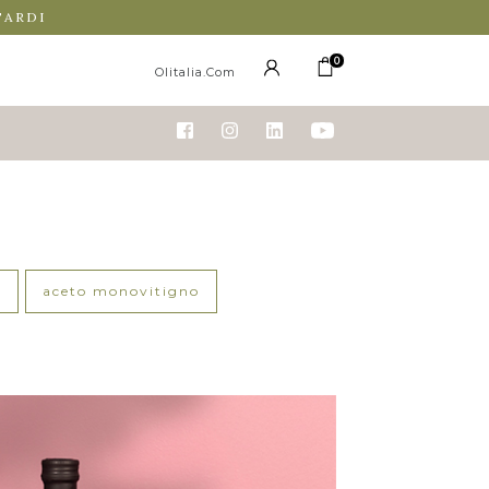
TARDI
0
Olitalia.com
y
aceto monovitigno