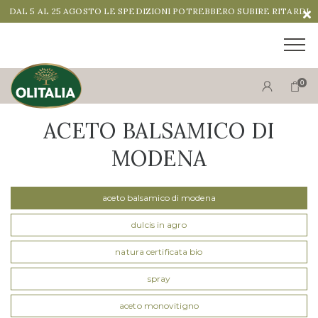
DAL 5 AL 25 AGOSTO LE SPEDIZIONI POTREBBERO SUBIRE RITARDI
0
ACETO BALSAMICO DI
MODENA
aceto balsamico di modena
dulcis in agro
natura certificata bio
spray
aceto monovitigno