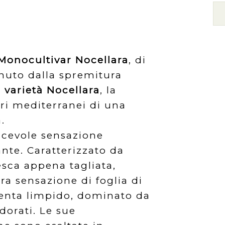
a Monocultivar Nocellara
, di
enuto dalla spremitura
i
varietà Nocellara
, la
ori mediterranei di una
.
acevole sensazione
nte. Caratterizzato da
resca appena tagliata,
a sensazione di foglia di
senta limpido, dominato da
dorati. Le sue