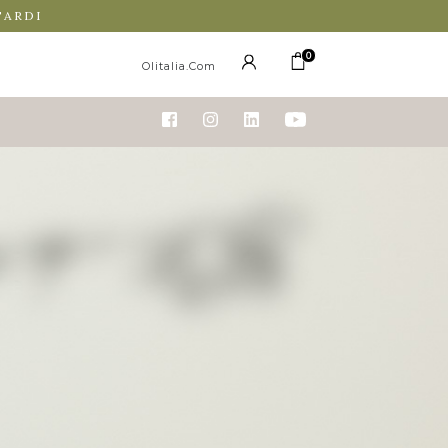
TARDI
0
Olitalia.com
 33.00
Q.tà
ACQUISTA