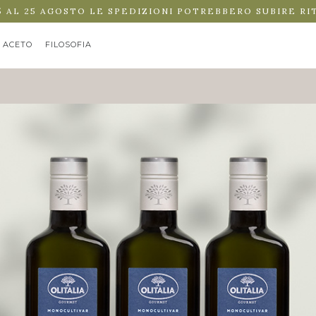
5 AL 25 AGOSTO LE SPEDIZIONI POTREBBERO SUBIRE RI
ACETO
FILOSOFIA
 DI OLIVA “MONOCULTIVAR NOCELLARA” - 3 ...
3 X 500 ML
€