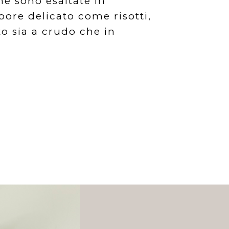
he sono esaltate in
pore delicato come risotti,
to sia a crudo che in