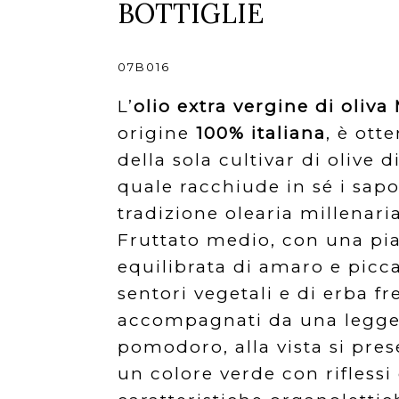
BOTTIGLIE
07B016
L’
olio extra vergine di oliv
origine
100% italiana
, è ott
della sola cultivar di olive d
quale racchiude in sé i sap
tradizione olearia millenaria
Fruttato medio, con una pi
equilibrata di amaro e picca
sentori vegetali e di erba f
accompagnati da una legger
pomodoro, alla vista si pre
un colore verde con riflessi 