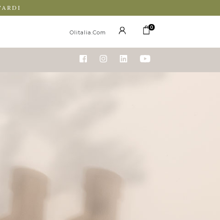
TARDI
0
Olitalia.com
 16.20
Q.tà
ACQUISTA